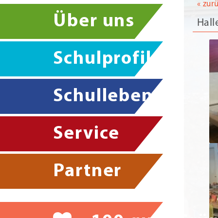
« zur
Über uns
Hall
Schulprofil
Schulleben
Service
Partner