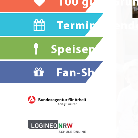
100 gute Grü
Terminkalend
Speiseplan
Fan-Shop