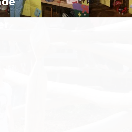
nde
er