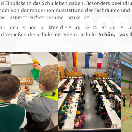
d Einblicke in das Schulleben gaben. Besonders beeindruc
nder von der modernen Ausstattung der Fachräume und
Fan-Shop
wechslungsreichen Lernmöglichkeiten.
 Ende des Tages blickten die jungen Gäste auf viele neu
d verließen die Schule mit einem Lächeln.
Schön, dass i