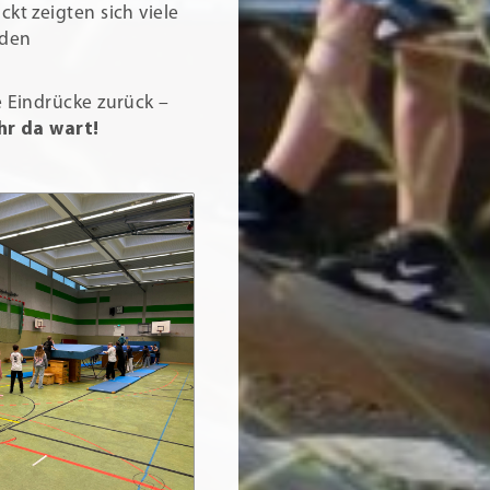
kt zeigten sich viele
 den
e Eindrücke zurück –
hr da wart!