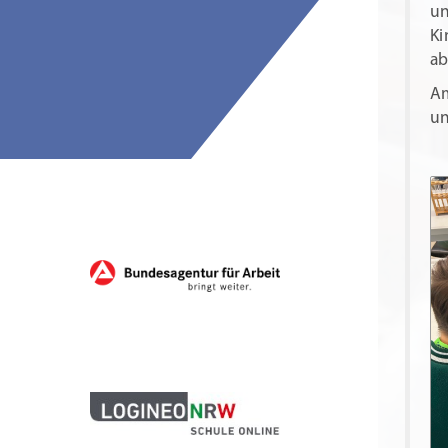
un
Ki
ab
Am
un