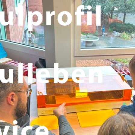
ulprofil
ulleben
vice