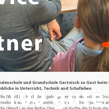
tner
indenschule und Grundschule Gartnisch zu Gast beim
nblicke in Unterricht, Technik und Schulleben
100 gute
lle (Westf.). – Nach dem gelungenen Auftakt mit den Gr
nsebeck war nun die zweite Runde der Schnuppertage a
lle (Westf.) an der Reihe: Dieses Mal durfte die Schule d