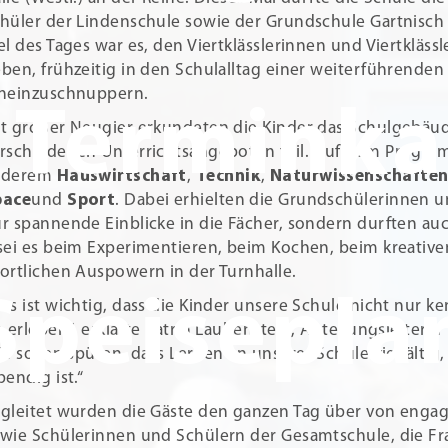
hüler der Lindenschule sowie der Grundschule Gartnisc
el des Tages war es, den Viertklässlerinnen und Viertkläss
ben, frühzeitig in den Schulalltag einer weiterführenden
neinzuschnuppern.
Terminka
t großer Neugier erkundeten die Kinder das Schulgebä
rschiedenen Unterrichtsangeboten teil. Auf dem Progra
nderem
Hauswirtschaft
,
Technik
,
Naturwissenschafte
pace
und
Sport
. Dabei erhielten die Grundschülerinnen 
r spannende Einblicke in die Fächer, sondern durften auc
sei es beim Experimentieren, beim Kochen, beim kreative
ortlichen Auspowern in der Turnhalle.
Speisepla
ns ist wichtig, dass die Kinder unsere Schule nicht nur 
e erleben“, erklärte Katrin Laubenstein, Abteilungsleiteri
ie sollen spüren, dass Lernen an unserer Schule vielfältig
bendig ist.“
gleitet wurden die Gäste den ganzen Tag über von engag
wie Schülerinnen und Schülern der Gesamtschule, die F