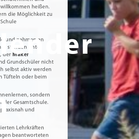
h willkommen heißen.
lern die Möglichkeit zu
 Schule
lender
ude und nahmen an
mm standen unter
n
, der
Maker
und Grundschüler nicht
h selbst aktiv werden
n Tüfteln oder beim
n
kennenlernen, sondern
n 1 der Gesamtschule.
, praxisnah und
ierten Lehrkräften
ragen beantworteten