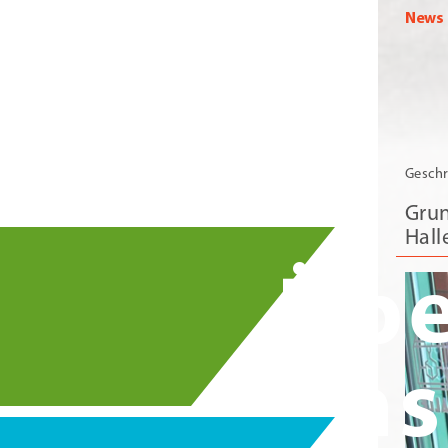
News
Geschr
Grun
Hall
Übe
uns