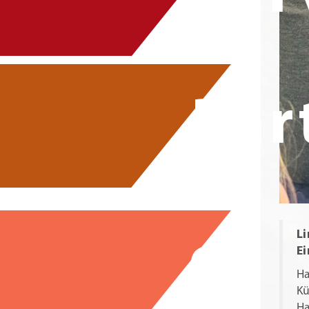
Par
L
Ei
Ha
Kü
Ha