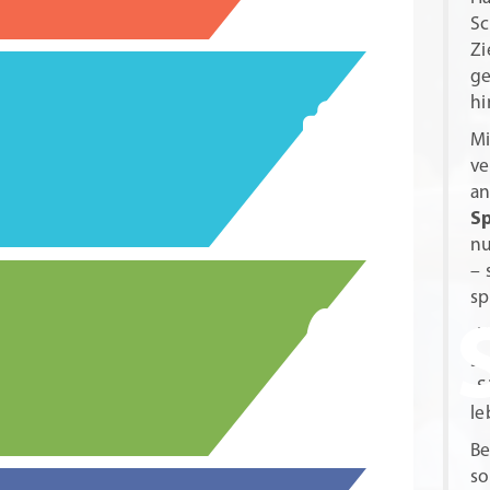
Sc
Zi
ge
hi
Mi
ve
a
S
nu
– 
sp
„U
si
„S
le
Be
so