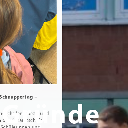
 Schnuppertag –
 Gründe
undschulen Hörste und
n der Gesamtschule
ie Schülerinnen und