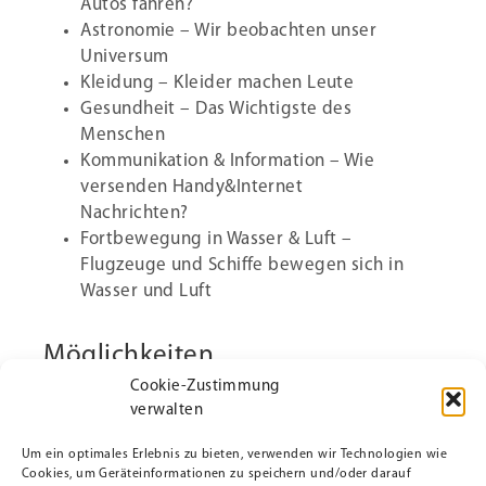
Autos fahren?
Astronomie – Wir beobachten unser
Universum
Kleidung – Kleider machen Leute
Gesundheit – Das Wichtigste des
Menschen
Kommunikation & Information – Wie
versenden Handy&Internet
Nachrichten?
Fortbewegung in Wasser & Luft –
Flugzeuge und Schiffe bewegen sich in
Wasser und Luft
Möglichkeiten
Cookie-Zustimmung
Das Wahlpflichtfach Naturwissenchaften bietet
verwalten
im Besonderen die Möglichkeit,
Um ein optimales Erlebnis zu bieten, verwenden wir Technologien wie
Cookies, um Geräteinformationen zu speichern und/oder darauf
sich mit naturwissenschaftlichen Fragen