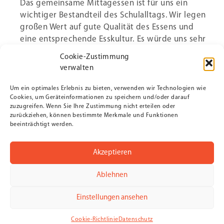
Das gemeinsame Mittagessen ist für uns ein
wichtiger Bestandteil des Schulalltags. Wir legen
großen Wert auf gute Qualität des Essens und
eine entsprechende Esskultur. Es würde uns sehr
freuen, wenn Sie Ihrem Kind die Teilnahme am
Cookie-Zustimmung
Mittagessen in unserer Mensa ermöglichen
verwalten
würden.
Wer sich fürs Mittagessen anmelden möchte,
Um ein optimales Erlebnis zu bieten, verwenden wir Technologien wie
Cookies, um Geräteinformationen zu speichern und/oder darauf
meldet sich bitte im Sekretariat.
zuzugreifen. Wenn Sie Ihre Zustimmung nicht erteilen oder
Weitere, relevante Informationen entnehmen Sie
zurückziehen, können bestimmte Merkmale und Funktionen
den unten angefügten Anschreiben (Anmeldung
beeinträchtigt werden.
und Anschreiben).
Akzeptieren
Wichtige Elternbriefe und
Informationen zur Mensa
Ablehnen
Einstellungen ansehen
Anmeldung
Mensa-Infos (knapp)
Cookie-Richtlinie
Datenschutz