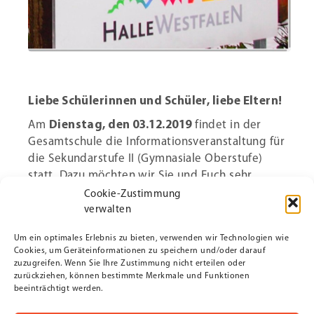
Liebe Schülerinnen und Schüler, liebe Eltern!
Am
Dienstag, den 03.12.2019
findet in der
Gesamtschule die Informationsveranstaltung für
die Sekundarstufe II (Gymnasiale Oberstufe)
statt. Dazu möchten wir Sie und Euch sehr
herzlich einladen. Sie beginnt um
19:00 Uhr im
Cookie-Zustimmung
PZ
des Schulzentrums Masch.
verwalten
Schüler/innen, die am Ende der Sekundarstufe I
Um ein optimales Erlebnis zu bieten, verwenden wir Technologien wie
die Fachoberschulreife mit Qualifikations-
Cookies, um Geräteinformationen zu speichern und/oder darauf
zuzugreifen. Wenn Sie Ihre Zustimmung nicht erteilen oder
vermerk erhalten, haben die Voraussetzungen
zurückziehen, können bestimmte Merkmale und Funktionen
die Sekundarstufe II (Jahrgänge 11 – 13) zu
beeinträchtigt werden.
besuchen. Die Sekundarstufe II endet nach