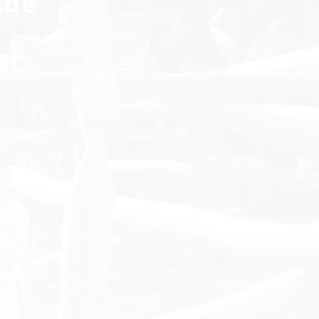
nde
er