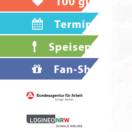
100 gute Grü
Terminkalend
Speiseplan
Fan-Shop