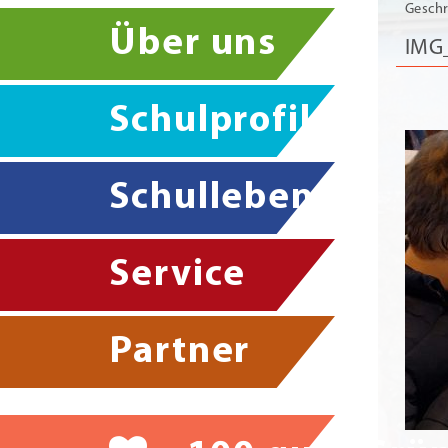
Geschr
Über uns
IMG
Schulprofil
Schulleben
Service
Partner