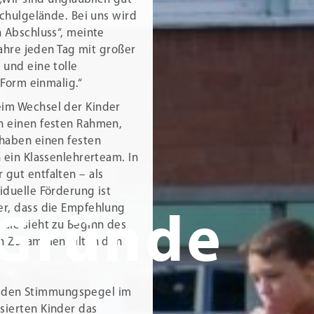
Schulgelände. Bei uns wird
n Abschluss“, meinte
fahre jeden Tag mit großer
n und eine tolle
 Form einmalig.“
eim Wechsel der Kinder
n einen festen Rahmen,
 haben einen festen
 ein Klassenlehrerteam. In
gut entfalten – als
iduelle Förderung ist
er, dass die Empfehlung
 Gründe
ule sieht zu Beginn des
den Zusammenhalt in den
 den Stimmungspegel im
sierten Kinder das