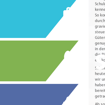
Schul
kenne
So ko
durch
gravi
steue
Güter
genug
in de
die R
ein k
Schul
heute
wir u
haben
berei
getra
Ab so