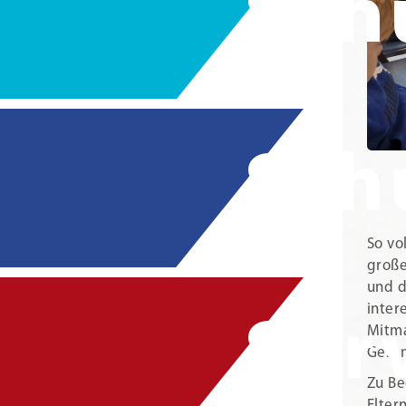
Sch
Sch
So vo
große
und d
inter
Ser
Mitma
Gesam
Zu Be
Elter