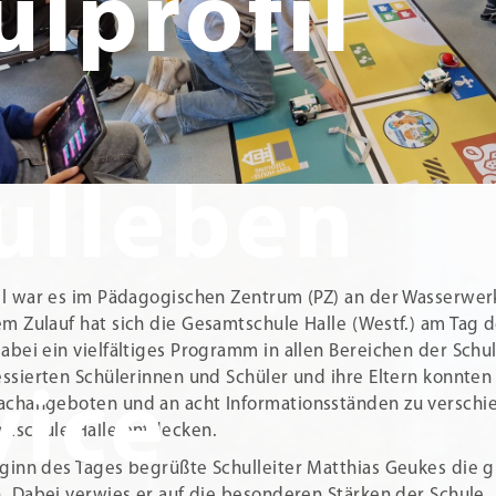
ulprofil
ulleben
ll war es im Pädagogischen Zentrum (PZ) an der Wasserwer
m Zulauf hat sich die Gesamtschule Halle (Westf.) am Tag d
abei ein vielfältiges Programm in allen Bereichen der Schul
essierten Schülerinnen und Schüler und ihre Eltern konnte
vice
changeboten und an acht Informationsständen zu versch
tschule Halle entdecken.
ginn des Tages begrüßte Schulleiter Matthias Geukes die 
n. Dabei verwies er auf die besonderen Stärken der Schule. 