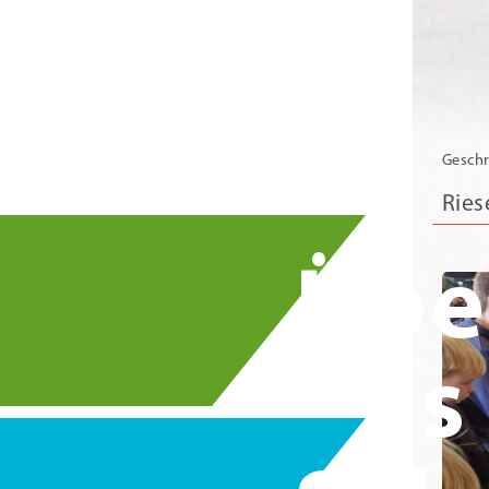
Geschr
Ries
Übe
uns