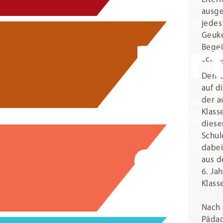
ausge
jedes
Geuke
Par
Begei
Schul
Den G
auf d
der a
Klass
diese
Schul
dabei
aus d
6. Ja
Klass
Nach 
Pädag