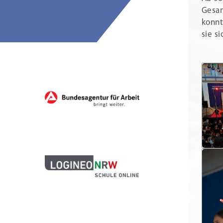
Gesam
konnt
sie s