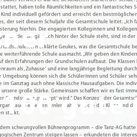
stattet, haben tolle Räumlichkeiten und ein fantastisches 
 Kind individuell gefördert und erreicht den bestmögliche
s, der seit diesem Schuljahr die Gesamtschule leitet. „Ich 
tner
sterung​​​​​​ hierhin. Die engagierten Kolleginnen und Kollege
gemeinde, die gänzlich hinter der Schule steht, sind in der
rundschuleltern erklärte Geukes, was die Gesamtschule b
ie weiterführende Schule ausmacht. „Wir geben den Kinder
uf den Erfahrungen der Grundschulen aufbaut. Die Klassen
enraum als ‚Zuhause‘ und eine langjährige Begleitung durch
r Umgebung können sich die Schülerinnen und Schüler sehr 
e im Ganztag auch ohne klassische Hausaufgaben. Die indiv
 unsere große Stärke. Gemeinsam schaffen wir es fast imm
100 gute
er Grundschule ‚getoppt‘ wird.“ Das Konzept der Gesamtsch
hrgang auch eine Kennenlernfahrt vor, die das Klima und 
en stärkt.
dem schwungvollen Bühnenprogramm – die Tanz-AG hatte
ogischen Zentrum steigen lassen – erkundeten die interes