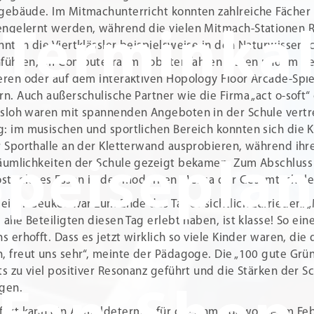
gebäude. Im Mitmachunterricht konnten zahlreiche Fächer 
ngelernt werden, während die vielen Mitmach-Stationen Ra
Terminka
nnten die Viertklässler beispielsweise in den Naturwissen
führen, im Computerraum Roboter fahren lassen und im n
eren oder auf dem interaktiven Hopology Floor Arcade-Spi
rn. Auch außerschulische Partner wie die Firma „act o-soft
sloh waren mit spannenden Angeboten in der Schule vertr
: im musischen und sportlichen Bereich konnten sich die 
r Sporthalle an der Kletterwand ausprobieren, während ihre
äumlichkeiten der Schule gezeigt bekamen. Zum Abschluss 
Speisepla
ostenloses Essen in der modernen Mensa der Gesamtschule
leiter Geukes war zum Ende des Tages sichtlich zufrieden. 
 alle Beteiligten diesen Tag erlebt haben, ist klasse! So ei
ns erhofft. Dass es jetzt wirklich so viele Kinder waren, d
, freut uns sehr“, meinte der Pädagoge. Die „100 gute G
ts zu viel positiver Resonanz geführt und die Stärken der 
gen.
fort kann ein Anmeldetermin für die Anmeldewoche im Febr