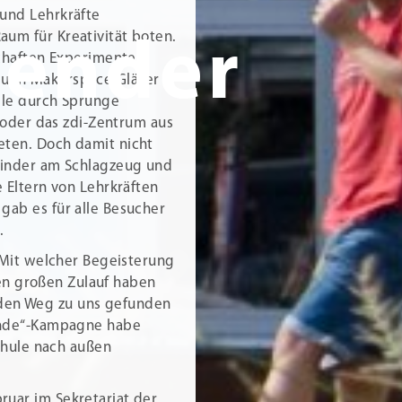
und Lehrkräfte
um für Kreativität boten.
lender
schaften Experimente
euen Makerspace Gläser
ele durch Sprünge
“ oder das zdi-Zentrum aus
eten. Doch damit nicht
Kinder am Schlagzeug und
 Eltern von Lehrkräften
gab es für alle Besucher
n
.
„Mit welcher Begeisterung
nen großen Zulauf haben
ie den Weg zu uns gefunden
ründe“-Kampagne habe
Schule nach außen
uar im Sekretariat der