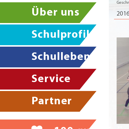
Geschr
Über uns
2016
Schulprofil
Schulleben
Service
Partner