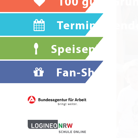
100 gute Grü
Terminkalend
Speiseplan
Fan-Shop