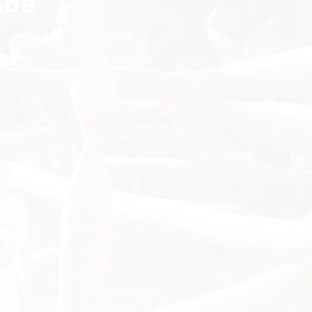
nde
er