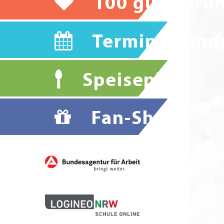
100 gute Grü
Terminkalend
Speiseplan
Fan-Shop