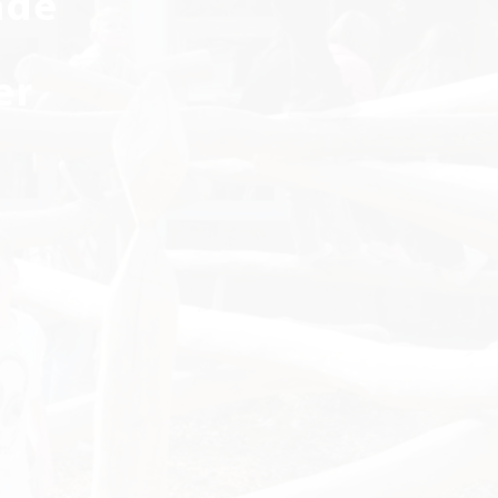
nde
er